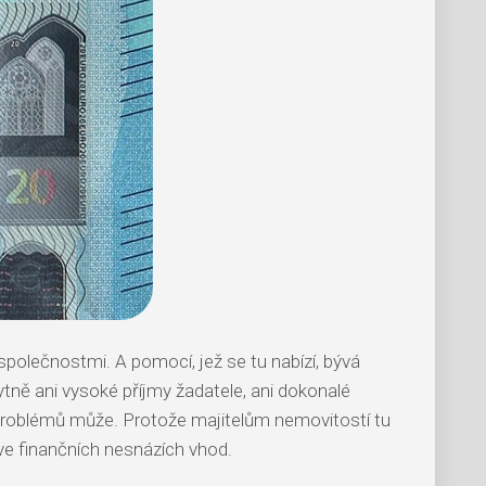
polečnostmi. A pomocí, jež se tu nabízí, bývá
ytně ani vysoké příjmy žadatele, ani dokonalé
z problémů může. Protože majitelům nemovitostí tu
 ve finančních nesnázích vhod.