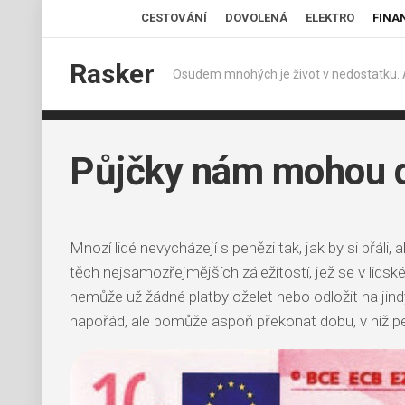
Skip
CESTOVÁNÍ
DOVOLENÁ
ELEKTRO
FINA
to
content
Rasker
Osudem mnohých je život v nedostatku. A v
Půjčky nám mohou d
Mnozí lidé nevycházejí s penězi tak, jak by si přáli,
těch nejsamozřejmějších záležitostí, jež se v lidské
nemůže už žádné platby oželet nebo odložit na jind
napořád, ale pomůže aspoň překonat dobu, v níž pe