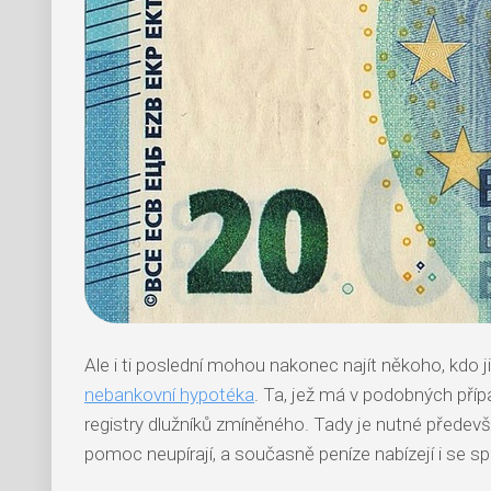
Ale i ti poslední mohou nakonec najít někoho, kdo
nebankovní hypotéka
. Ta, jež má v podobných příp
registry dlužníků zmíněného. Tady je nutné předevš
pomoc neupírají, a současně peníze nabízejí i se sp