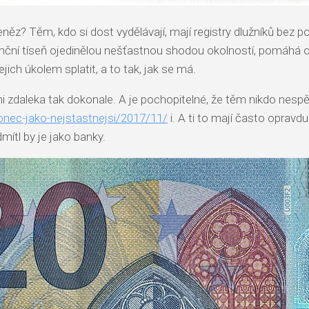
? Těm, kdo si dost vydělávají, mají registry dlužníků bez po
nční tíseň ojedinělou nešťastnou shodou okolností, pomáhá och
ejich úkolem splatit, a to tak, jak se má.
ani zdaleka tak dokonale. A je pochopitelné, že těm nikdo ne
konec-jako-nejstastnejsi/2017/11/
i. A ti to mají často opravdu 
mítl by je jako banky.