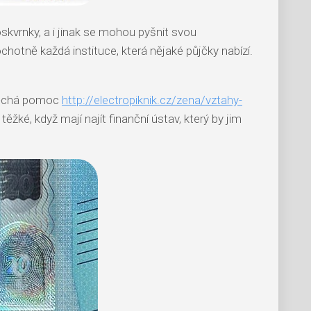
skvrnky, a i jinak se mohou pyšnit svou
otně každá instituce, která nějaké půjčky nabízí.
spěchá pomoc
http://electropiknik.cz/zena/vztahy-
těžké, když mají najít finanční ústav, který by jim