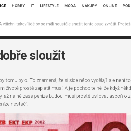
NCE
HOBBY
IT
LIFESTYLE
MÓDA
NÁKUPY
ONLINE
POD
šichni takoví lidé by se měli neustále snažit tento osud zvrátit. Protože
obře sloužit
 aby tomu bylo. To znamená, že si sice něco vydělají, ale není t
m životě prostě zaplatit musí. A je pochopitelné, že když někdo
y, až na ně zase peníze budou, musí prostě usilovat aspoň o zí
níze nestačí.