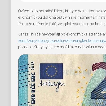
Ovšem kdo pomáhá lidem, kterým se nedostává peněz
ekonomickou dokonalostí, v níž je momentální fina
Protože u těch je jisté, že splatí všechno, co bude j
Jenže jiní lidé nevypadají po ekonomické stránce 
zena/zeny-ktere-jsou-delsi-dobu-single-skonci-na
pomohl. Který by je neoznačil jako nebonitní a neod