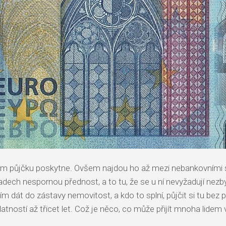
 jim půjčku poskytne. Ovšem najdou ho až mezi nebankovními s
adech nespornou přednost, a to tu, že se u ní nevyžadují nezb
ím dát do zástavy nemovitost, a kdo to splní, půjčit si tu be
latností až třicet let. Což je něco, co může přijít mnoha lidem