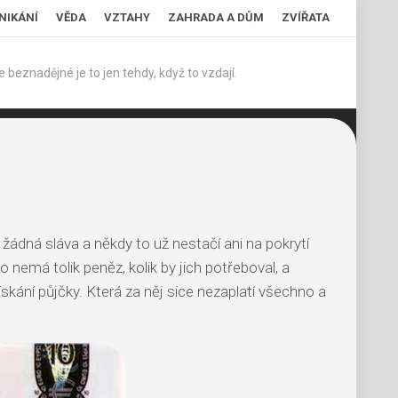
NIKÁNÍ
VĚDA
VZTAHY
ZAHRADA A DŮM
ZVÍŘATA
 beznadějné je to jen tehdy, když to vzdají.
o žádná sláva a někdy to už nestačí ani na pokrytí
 nemá tolik peněz, kolik by jich potřeboval, a
skání půjčky. Která za něj sice nezaplatí všechno a