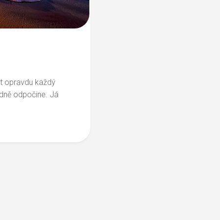
it opravdu každý
odně odpočine. Já