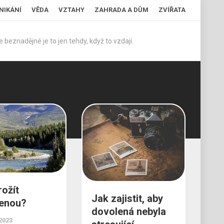
NIKÁNÍ
VĚDA
VZTAHY
ZAHRADA A DŮM
ZVÍŘATA
 beznadějné je to jen tehdy, když to vzdají.
rožít
Jak zajistit, aby
enou?
dovolená nebyla
 2023