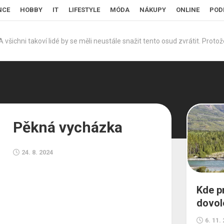
NCE
HOBBY
IT
LIFESTYLE
MÓDA
NÁKUPY
ONLINE
POD
šichni takoví lidé by se měli neustále snažit tento osud zvrátit. Protože
Pěkná vycházka
24. 8. 2024
Kde p
dovol
6. 11.