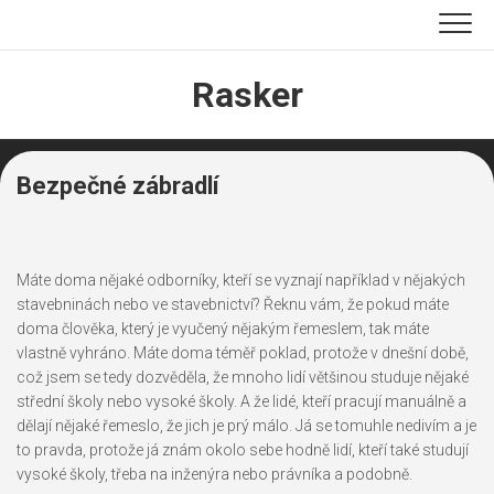
Skip
to
content
Rasker
Bezpečné zábradlí
Máte doma nějaké odborníky, kteří se vyznají například v nějakých
stavebninách nebo ve stavebnictví? Řeknu vám, že pokud máte
doma člověka, který je vyučený nějakým řemeslem, tak máte
vlastně vyhráno. Máte doma téměř poklad, protože v dnešní době,
což jsem se tedy dozvěděla, že mnoho lidí většinou studuje nějaké
střední školy nebo vysoké školy. A že lidé, kteří pracují manuálně a
dělají nějaké řemeslo, že jich je prý málo. Já se tomuhle nedivím a je
to pravda, protože já znám okolo sebe hodně lidí, kteří také studují
vysoké školy, třeba na inženýra nebo právníka a podobně.