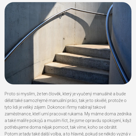
Proto si myslím, že ten člověk, který je vyučený manuálně a bude
dělat také samozřejmě manuální práci, tak je to skvělé, protože o
tyto lidi je veliký zájem. Dokonce i firmy nabírají takové
zaměstnance, kteří umí pracovat rukama. My máme doma zedníka
a také malíře pokojů a musím říct, že jsme opravdu spokojení, když
potřebujeme doma nějak pomoct, tak víme, koho se obrátit.
Potom je tady také další volba, a to hlavně, pokud se někdo vyzná v