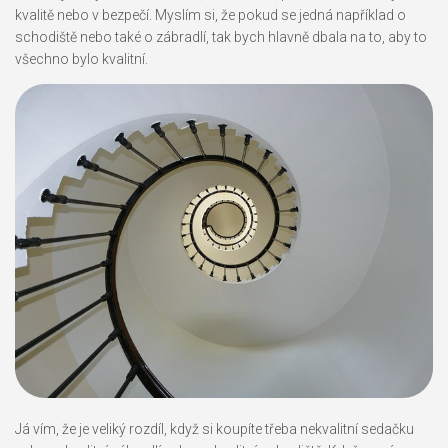
kvalitě nebo v bezpečí. Myslím si, že pokud se jedná například o
schodiště nebo také o zábradlí, tak bych hlavně dbala na to, aby to
všechno bylo kvalitní.
Já vím, že je veliký rozdíl, když si koupíte třeba nekvalitní sedačku