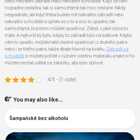
nebo nekvalitní zábradlí nebo nekvalitní schodiště. Když se vám
rozpadne sedačka, tak si samozřejmě tak moc nestane. Nikdy
nespadnete, ale když třeba budete mít nekvalitní zábradlí nebo
nekvalitní schodiště a opřete se o to a ono to spadne, tak
samozřejmě že potom můžete spadnout. Záleží, v jaké výšce to
máte. A nejhorší by bylo, kdyby to zábradlí bylo na balkoně. Kdyby
vám to spadlo, můžete také vlastně spadnout i z druhého patra
nebo i ze třetího patra, takže dbejte hlavně na kvalitu.
Zábradlí na
schodiště
si můžete pořídit v různém odstínu materiálu a také si ho
můžete nechat udělat na zakázku, aby bylo stylové.
4/5 - (1 vote)
You may also like...
Šampaňské bez alkoholu