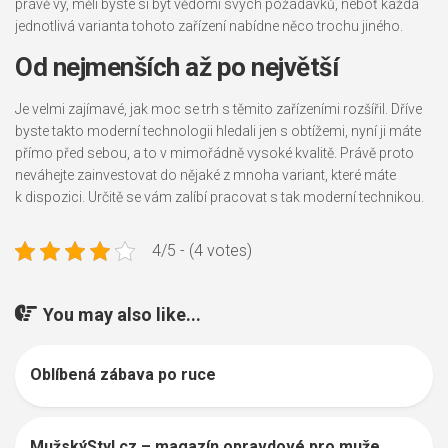
právě vy, měli byste si být vědomi svých požadavků, neboť každá
jednotlivá varianta tohoto zařízení nabídne něco trochu jiného.
Od nejmenších až po největší
Je velmi zajímavé, jak moc se trh s těmito zařízeními rozšířil. Dříve
byste takto moderní technologii hledali jen s obtížemi, nyní ji máte
přímo před sebou, a to v mimořádně vysoké kvalitě. Právě proto
neváhejte zainvestovat do nějaké z mnoha variant, které máte
k dispozici. Určitě se vám zalíbí pracovat s tak moderní technikou.
4/5 - (4 votes)
You may also like...
Oblíbená zábava po ruce
MužskýStyl.cz – magazín opravdové pro muže