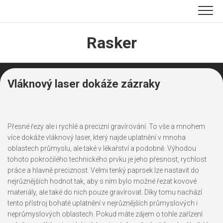
Skip
to
content
Rasker
Vláknový laser dokáže zázraky
Přesné řezy ale i rychlé a precizní gravírování. To vše a mnohem
více dokáže
vláknový laser
, který najde uplatnění v mnoha
oblastech průmyslu, ale také v lékařství a podobně. Výhodou
tohoto pokročilého technického prvku je jeho přesnost, rychlost
práce a hlavně preciznost. Velmi tenký paprsek lze nastavit do
nejrůznějších hodnot tak, aby s ním bylo možné řezat kovové
materiály, ale také do nich pouze gravírovat. Díky tomu nachází
tento přístroj bohaté uplatnění v nejrůznějších průmyslových i
neprůmyslových oblastech. Pokud máte zájem o tohle zařízení