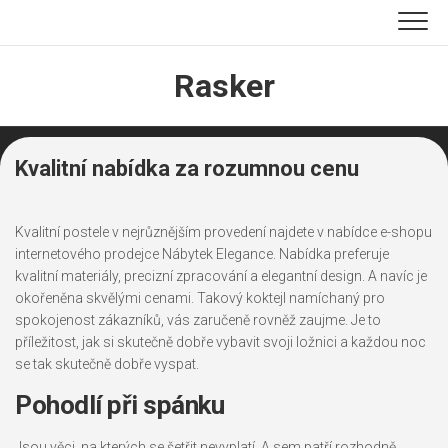
Skip
to
content
Rasker
Kvalitní nabídka za rozumnou cenu
Kvalitní
postele
v nejrůznějším provedení najdete v nabídce e-shopu
internetového prodejce Nábytek Elegance. Nabídka preferuje
kvalitní materiály, precizní zpracování a elegantní design. A navíc je
okořeněna skvělými cenami. Takový koktejl namíchaný pro
spokojenost zákazníků, vás zaručeně rovněž zaujme. Je to
příležitost, jak si skutečně dobře vybavit svoji ložnici a každou noc
se tak skutečně dobře vyspat.
Pohodlí při spánku
Jsou věci, na kterých se šetřit nevyplatí. A sem patří rozhodně