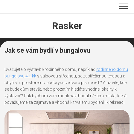
Skip
to
content
Rasker
Jak se vám bydlí v bungalovu
Uvažujete o výstavbě rodinného domu, například
rodinného domu
bungalovu 4 + kk
s valbovou střechou, se zastřešenou terasou a
obytným prostorem v půdorysu ve tvaru písmene L? A už víte, kde
se bude dům stavět, nebo prozatím hledáte vhodné lokality k
výstavbě? Pak bychom vám mohli navrhnout některá místa, která
považujeme za zajímavá a vhodná k trvalému bydlení i k rekreaci.