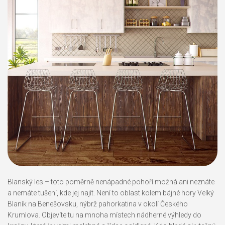
Blanský les
– toto poměrně nenápadné pohoří možná ani neznáte
a nemáte tušení, kde jej najít. Není to oblast kolem bájné hory Velký
Blaník na Benešovsku, nýbrž pahorkatina v okolí Českého
Krumlova. Objevíte tu na mnoha místech nádherné výhledy do