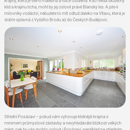
krajiny, která je velmi malebná a řídce osídlená. Kdo hledá skutečný
klid a krajinu ticha, mohl by jej oslovit právě Blanský les. A jste-li
milovníky vodáctví, nebudete to mít odtud daleko na Vltavu, která je
dobře splavná z Vyššího Brodu až do Českých Budějovic.
Střední Posázaví
– pokud vám vyhovuje klidnější krajina s
minimem průmyslové zástavby a nevyhledáváte blízkost velkých
měst, pak by vás mohlo oslovit i Posázaví, například na středním