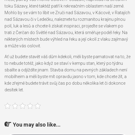
toku Sázavy, které taktéž patří k rekreačním oblastem naší země.
Mohlo by se vám to líbit ve Zruči nad Sázavou, v Kácově, v Ratajích
nad Sázavou či v Ledečku, naleznete tu rozmanitou krajinu plnou
polí, luk a lesů a chcete-li získat inspiraci, projeďte se vlakem po
trati z Čerčan do Světlé nad Sázavou, která směřuje podél řeky. Na
některých místech bude výhled na řeku a její okolí z vlaku zajímavý
a může vás oslovit.
Ať už budete stavět váš dům kdekoli, měli byste pamatovat na to, že
to nebude totéž, jako když se staví v kempu stan, který po týdnu
sbalíte a odjíždíte jinam. Stavba domu na pevných základech není
mobilheim a měli byste mít opravdu jasno v tom, kde chcete žít, a
kde zřejmě budete trávit svůj čas po dobu několika let či dokonce
desítek let.
You may also like...