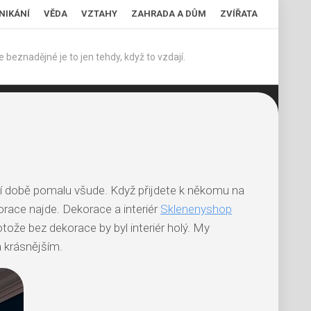
NIKÁNÍ
VĚDA
VZTAHY
ZAHRADA A DŮM
ZVÍŘATA
 beznadějné je to jen tehdy, když to vzdají.
šní době pomalu všude. Když přijdete k někomu na
race najde. Dekorace a interiér
Sklenenyshop
ože bez dekorace by byl interiér holý. My
m krásnějším.