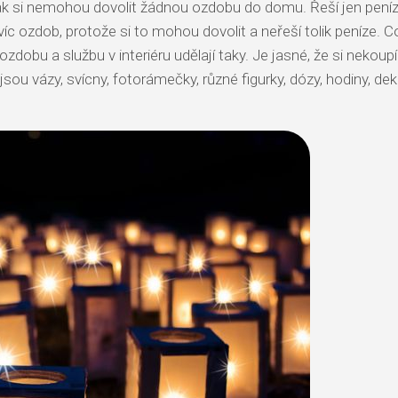
tak si nemohou dovolit žádnou ozdobu do domu. Řeší jen pení
 víc ozdob, protože si to mohou dovolit a neřeší tolik peníze.
 ozdobu a službu v interiéru udělají taky. Je jasné, že si nekou
 jsou vázy, svícny, fotorámečky, různé figurky, dózy, hodiny, d