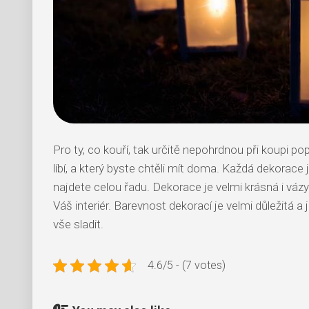
Pro ty, co kouří, tak určitě nepohrdnou při koupi 
líbí, a který byste chtěli mít doma. Každá dekorace 
najdete celou řadu. Dekorace je velmi krásná i vázy
Váš interiér. Barevnost dekorací je velmi důležitá a
vše sladit.
4.6/5 - (7 votes)