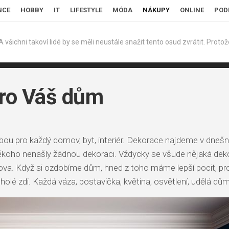
NCE
HOBBY
IT
LIFESTYLE
MÓDA
NÁKUPY
ONLINE
POD
šichni takoví lidé by se měli neustále snažit tento osud zvrátit. Protože
ro Váš dům
olbou pro každý domov, byt, interiér. Dekorace najdeme v dne
někoho nenašly žádnou dekoraci. Vždycky se všude nějaká deko
ova. Když si ozdobíme dům, hned z toho máme lepší pocit, prot
olé zdi. Každá váza, postavička, květina, osvětlení, udělá dů