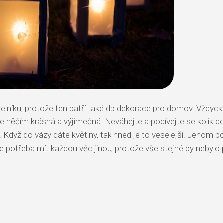
popelníku, protože ten patří také do dekorace pro domov. Vždy
je něčím krásná a výjimečná. Neváhejte a podívejte se kolik dek
. Když do vázy dáte květiny, tak hned je to veselejší. Jenom 
 je potřeba mít každou věc jinou, protože vše stejné by nebylo 