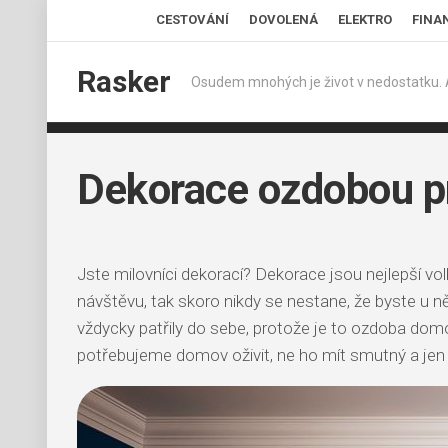
Skip
CESTOVÁNÍ
DOVOLENÁ
ELEKTRO
FINA
to
content
Rasker
Osudem mnohých je život v nedostatku. A v
Dekorace ozdobou p
Jste milovníci dekorací? Dekorace jsou nejlepší v
návštěvu, tak skoro nikdy se nestane, že byste u 
vždycky patřily do sebe, protože je to ozdoba dom
potřebujeme domov oživit, ne ho mít smutný a jen h