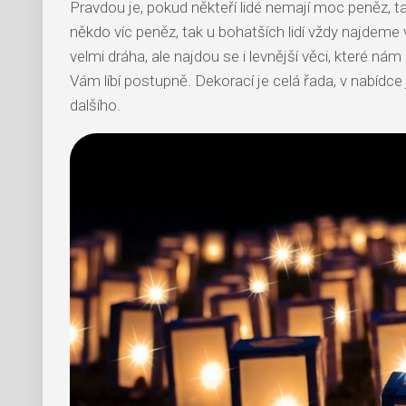
Pravdou je, pokud někteří lidé nemají moc peněz, 
někdo víc peněz, tak u bohatších lidí vždy najdeme
velmi dráha, ale najdou se i levnější věci, které nám
Vám líbí postupně. Dekorací je celá řada, v nabídce
dalšího.